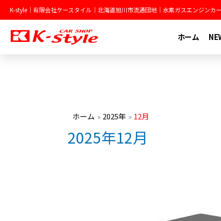
内
K-style｜有限会社ケースタイル｜北海道旭川市流通団地｜水素ガスエンジン
容
を
ホーム
NE
ス
キ
ッ
プ
ホーム
2025年
12月
2025年12月
施