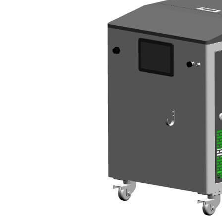
工
協
力
店
「D
special」
様
追
加
し
ま
し
た。