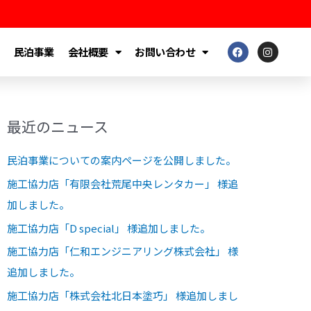
F
I
民泊事業
会社概要
お問い合わせ
a
n
c
s
e
t
b
a
o
g
o
r
Facebook
Instagram
k
a
最近のニュース
m
民泊事業についての案内ページを公開しました。
施工協力店「有限会社荒尾中央レンタカー」 様追
加しました。
施工協力店「D special」 様追加しました。
施工協力店「仁和エンジニアリング株式会社」 様
追加しました。
施工協力店「株式会社北日本塗巧」 様追加しまし